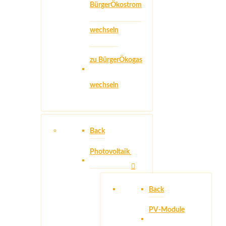
BürgerÖkostrom
wechseln
zu BürgerÖkogas
wechseln
Back
Photovoltaik
Back
PV-Module