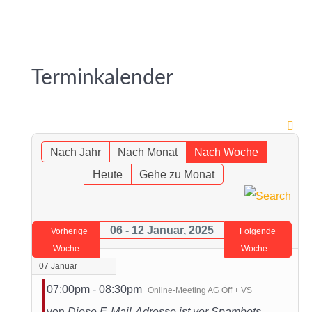
Terminkalender
Nach Jahr
Nach Monat
Nach Woche
Heute
Gehe zu Monat
06 - 12 Januar, 2025
Vorherige
Folgende
Woche
Woche
07 Januar
07:00pm - 08:30pm
Online-Meeting AG Öff + VS
von
Diese E-Mail-Adresse ist vor Spambots