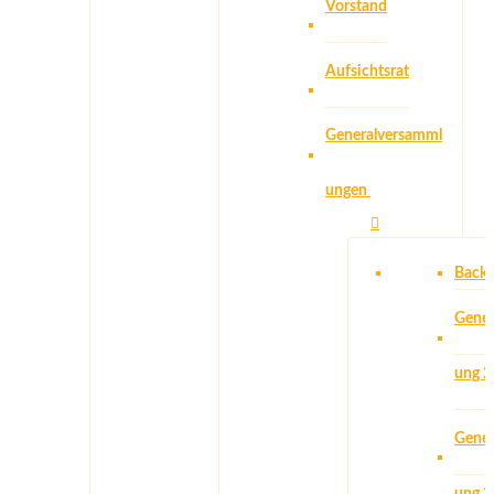
Vorstand
Aufsichtsrat
Generalversamml
ungen
Back
Gener
ung 
Gener
ung 