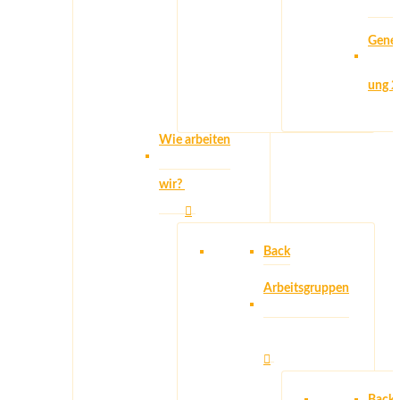
Gener
ung 
Wie arbeiten
wir?
Back
Arbeitsgruppen
Back