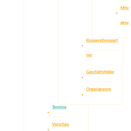
Mitwi
gesuc
Kooperationspart
ner
Geschäftsfelder
Organigramm
Termine
Vorschau