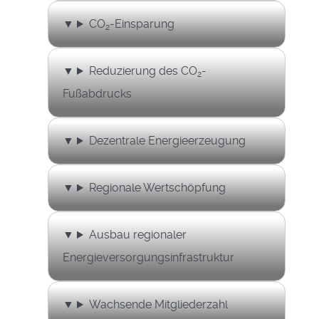
CO
-Einsparung
2
Reduzierung des CO
-
2
Fußabdrucks
Dezentrale Energieerzeugung
Regionale Wertschöpfung
Ausbau regionaler
Energieversorgungsinfrastruktur
Wachsende Mitgliederzahl