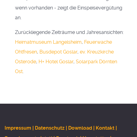
wenn vorhanden - zeigt die Einspeisevergütung
an.
Zurückliegende Zeiträume und Jahresansichten:
Heimatmuseum Langelsheim
,
Feuerwache
Ohtfresen
,
Busdepot Goslar
,
ev. Kreuzkirche
Osterode
,
H+ Hotel Goslar
,
Solarpark Dörnten
Ost
.
Impressum |
Datenschutz |
Download |
Kontakt |