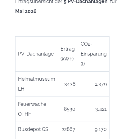
Ertragsübersicht der
5 PV-Dachanlagen
für
Mai 2026
.
CO2-
Ertrag
PV-Dachanlage
Einsparung
(kWh)
(t)
Heimatmuseum
3438
1,379
LH
Feuerwache
8530
3,421
OTHF
Busdepot GS
22867
9,170