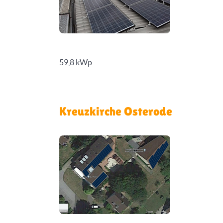
59,8 kWp
Kreuzkirche Osterode