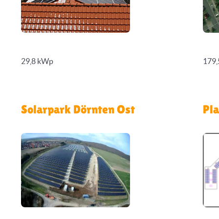
29,8 kWp
179
Solarpark Dörnten Ost
Pla