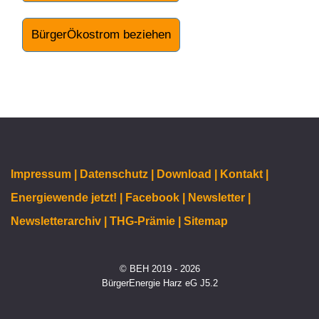
BürgerÖkostrom beziehen
Impressum |
Datenschutz |
Download |
Kontakt |
Energiewende jetzt! |
Facebook |
Newsletter |
Newsletterarchiv |
THG-Prämie |
Sitemap
© BEH 2019 - 2026
BürgerEnergie Harz eG J5.2