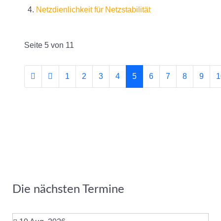
Netzdienlichkeit für Netzstabilität
Seite 5 von 11
1
2
3
4
5
6
7
8
9
1
Die nächsten Termine