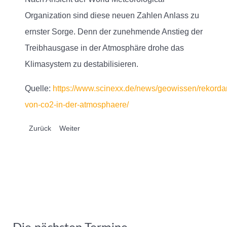
Organization sind diese neuen Zahlen Anlass zu
ernster Sorge. Denn der zunehmende Anstieg der
Treibhausgase in der Atmosphäre drohe das
Klimasystem zu destabilisieren.
Quelle:
https://www.scinexx.de/news/geowissen/rekorda
von-co2-in-der-atmosphaere/
Vorheriger Beitrag: Energiebunker Wilhelmsburg (Hamburg): n
Nächster Beitrag: Lärmschutzwand mit Photovoltaik-
Zurück
Weiter