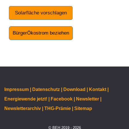
Solarfläche vorschlagen
BürgerÖkostrom beziehen
Impressum |
Datenschutz |
Download |
Kontakt |
Energiewende jetzt! |
Facebook |
Newsletter |
Newsletterarchiv |
THG-Prämie |
Sitemap
© BEH 2019 - 2026