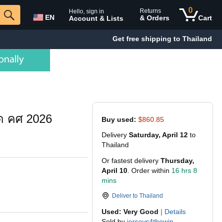
0
Returns
Hello, sign in
EN
& Orders
Cart
Account & Lists
Get free shipping to Thailand
ัด คศ 2026
Buy used:
$860.85
Delivery
Saturday, April 12
to
Thailand
Or fastest delivery
Thursday,
April 10
. Order within
16 hrs 8
mins
Deliver to
Thailand
Used: Very Good
|
Details
Sold by
jerseys4thewin