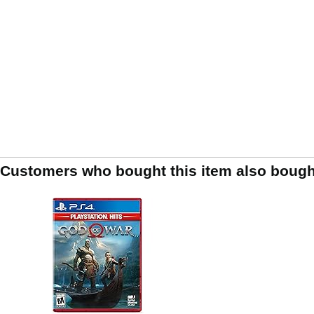
Customers who bought this item also bough