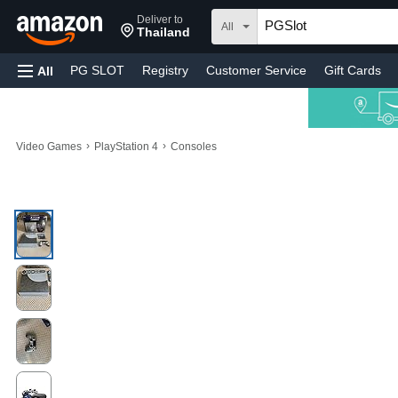
Deliver to
All
Thailand
PG SLOT
Registry
Customer Service
Gift Cards
All
›
›
Video Games
PlayStation 4
Consoles