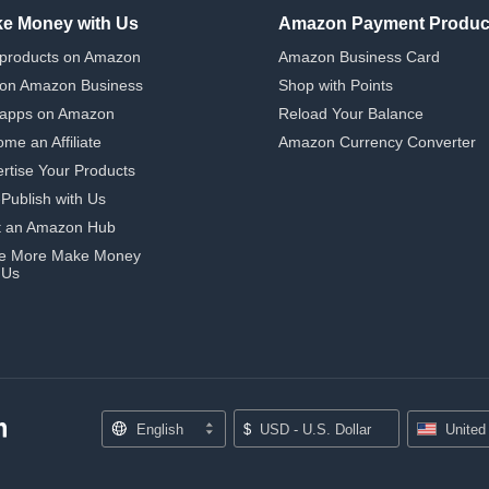
e Money with Us
Amazon Payment Produc
 products on Amazon
Amazon Business Card
 on Amazon Business
Shop with Points
 apps on Amazon
Reload Your Balance
me an Affiliate
Amazon Currency Converter
rtise Your Products
-Publish with Us
t an Amazon Hub
e More Make Money
 Us
English
$
USD - U.S. Dollar
United