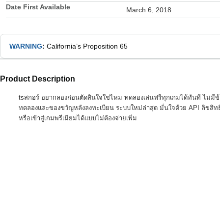
Date First Available
March 6, 2018
WARNING
:
California’s Proposition 65
Product Description
tsสกอร์ อยากลองก่อนตัดสินใจใช่ไหม ทดลองเล่นฟรีทุกเกมได้ทันที ไม่มีข้อ
ทดลองและของขวัญหลังลงทะเบียน ระบบใหม่ล่าสุด มั่นใจด้วย API ลิขสิทธิ์แท
หรือเข้าสู่เกมพรีเมียมได้แบบไม่ต้องจ่ายเพิ่ม