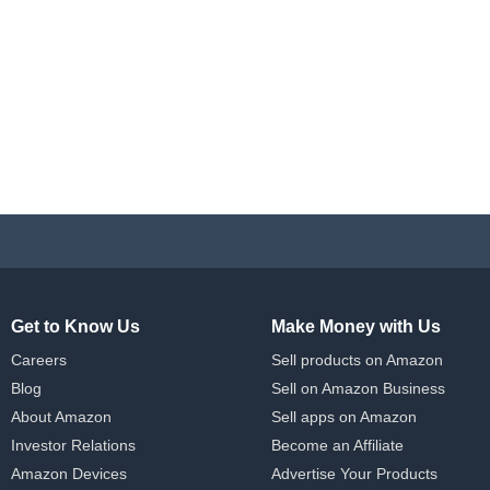
Get to Know Us
Make Money with Us
Careers
Sell products on Amazon
Blog
Sell on Amazon Business
About Amazon
Sell apps on Amazon
Investor Relations
Become an Affiliate
Amazon Devices
Advertise Your Products