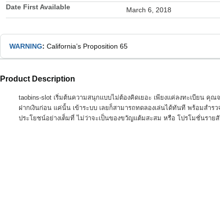
Date First Available
March 6, 2018
WARNING
:
California’s Proposition 65
Product Description
taobins-slot เริ่มต้นความสนุกแบบไม่ต้องคิดเยอะ เพียงแค่ลงทะเบียน คุณจ
ฝากเงินก่อน แค่นั้น เข้าระบบ เลยก็สามารถทดลองเล่นได้ทันที พร้อมสำรว
ประโยชน์อย่างเต็มที่ ไม่ว่าจะเป็นของขวัญแต้มสะสม หรือ โปรโมชั่นรายสั