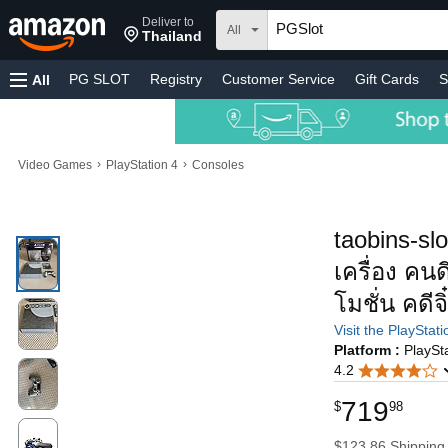
Deliver to
All
Thailand
PG SLOT
Registry
Customer Service
Gift Cards
S
All
›
›
Video Games
PlayStation 4
Consoles
taobins-sl
เครื่อง คนด
โมชั่น คดีจ
Visit the PlayStat
Platform :
PlaySt
4.2
719
$
98
$123.86 Shipping