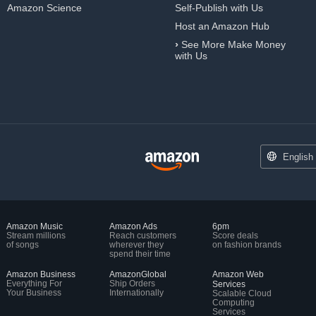
Amazon Science
Self-Publish with Us
Host an Amazon Hub
›
See More Make Money
with Us
English
Amazon Music
Amazon Ads
6pm
Stream millions
Reach customers
Score deals
of songs
wherever they
on fashion brands
spend their time
Amazon Business
AmazonGlobal
Amazon Web
Everything For
Ship Orders
Services
Your Business
Internationally
Scalable Cloud
Computing
Services