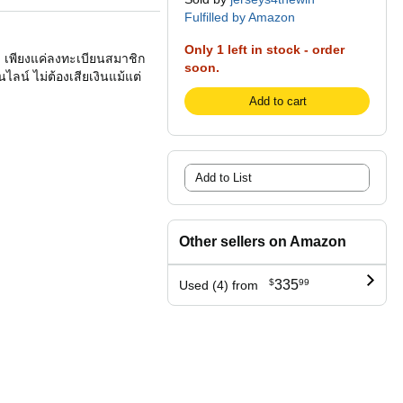
Fulfilled by Amazon
Only 1 left in stock - order
ยๆ เพียงแค่ลงทะเบียนสมาชิก
soon.
ไลน์ ไม่ต้องเสียเงินแม้แต่
Add to cart
Add to List
Other sellers on Amazon
$
335
99
Used (4) from