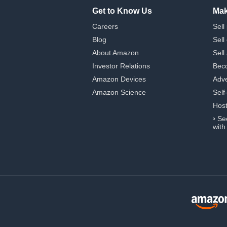
Get to Know Us
Mak
Careers
Sell
Blog
Sell
About Amazon
Sell
Investor Relations
Beco
Amazon Devices
Adve
Amazon Science
Self
Hos
›
Se
with