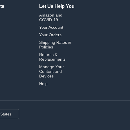
ts
Let Us Help You
Amazon and
COVID-19
Your Account
Your Orders
Shipping Rates &
Policies
Returns &
Replacements
Manage Your
Content and
Devices
Help
 States