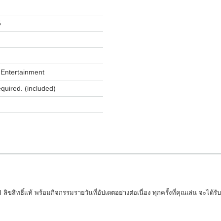
5
Entertainment
equired. (included)
ลิขสิทธิ์แท้ พร้อมกิจกรรมรายวันที่อัปเดตอย่างต่อเนื่อง ทุกครั้งที่คุณเล่น จะได้รั