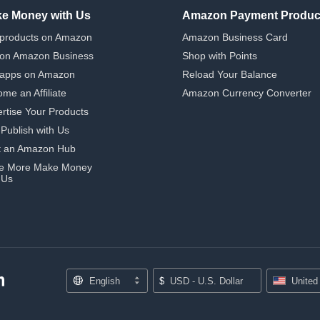
e Money with Us
Amazon Payment Produc
 products on Amazon
Amazon Business Card
 on Amazon Business
Shop with Points
 apps on Amazon
Reload Your Balance
me an Affiliate
Amazon Currency Converter
rtise Your Products
-Publish with Us
t an Amazon Hub
e More Make Money
 Us
English
$
USD - U.S. Dollar
United