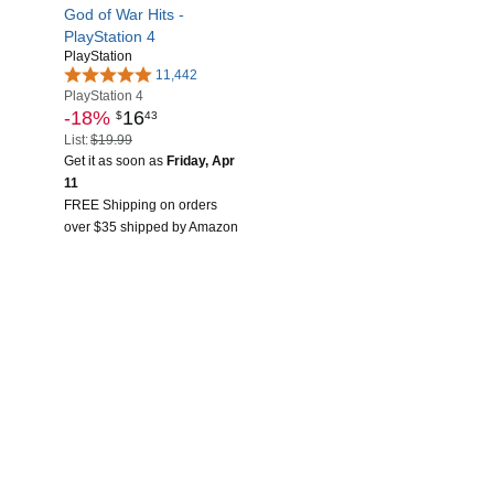
God of War Hits -
PlayStation 4
PlayStation
11,442
PlayStation 4
-18%
16
$
43
List:
$19.99
Get it as soon as
Friday, Apr
11
FREE Shipping on orders
over $35 shipped by Amazon