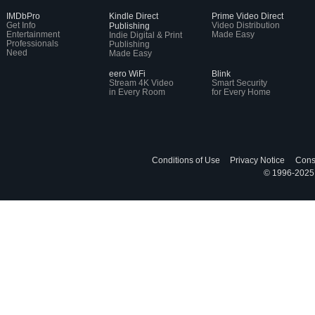
IMDbPro
Kindle Direct
Prime Video Direct
Get Info
Video Distribution
Publishing
Entertainment
Made Easy
Indie Digital & Print
Professionals
Publishing
Need
Made Easy
eero WiFi
Blink
Stream 4K Video
Smart Security
in Every Room
for Every Home
Conditions of Use
Privacy Notice
Cons
© 1996-2025, 