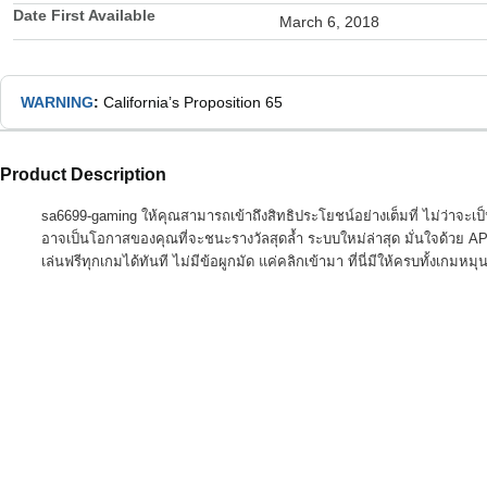
Date First Available
March 6, 2018
WARNING
:
California’s Proposition 65
Product Description
sa6699-gaming ให้คุณสามารถเข้าถึงสิทธิประโยชน์อย่างเต็มที่ ไม่ว่าจะเป
อาจเป็นโอกาสของคุณที่จะชนะรางวัลสุดล้ำ ระบบใหม่ล่าสุด มั่นใจด้วย API
เล่นฟรีทุกเกมได้ทันที ไม่มีข้อผูกมัด แค่คลิกเข้ามา ที่นี่มีให้ครบทั้งเ