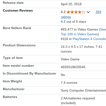
Release date
April 20, 2018
Customer Reviews
4.2
394
ratings
4.2 out of 5 stars
Best Sellers Rank
#83,477 in Video Games (
See
Top 100 in Video Games
)
#116 in
PlayStation 4 Console
Product Dimensions
14.3 x 4.5 x 17 inches; 7.41
ounces
Type of item
Video Game
Item model number
4655518633545
Is Discontinued By Manufacturer
No
Item Weight
7.4 ounces
Manufacturer
Sony Computer Entertainmen
Batteries
2 AA batteries required.
(included)