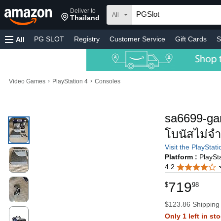
Deliver to
All
Thailand
PG SLOT
Registry
Customer Service
Gift Cards
S
All
›
›
Video Games
PlayStation 4
Consoles
sa6699-ga
โบนัสไม่จำ
Visit the PlayStat
Platform :
PlaySt
4.2
719
$
98
$123.86 Shipping
Only 1 left in st