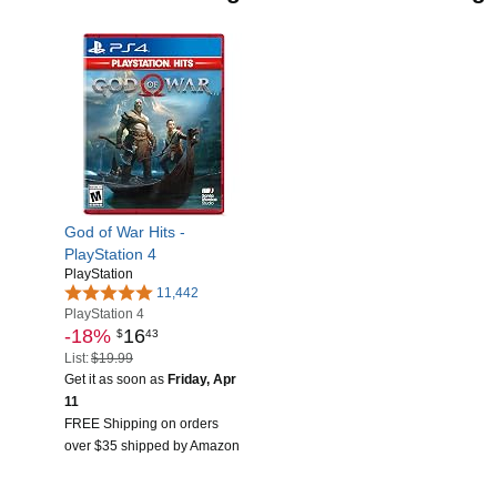
God of War Hits -
PlayStation 4
PlayStation
11,442
PlayStation 4
-18%
16
$
43
List:
$19.99
Get it as soon as
Friday, Apr
11
FREE Shipping on orders
over $35 shipped by Amazon