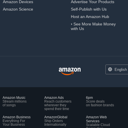
Amazon Devices
Advertise Your Products
Amazon Science
Self-Publish with Us
Host an Amazon Hub
›
See More Make Money
with Us
English
Amazon Music
Amazon Ads
6pm
Stream millions
Reach customers
Score deals
of songs
wherever they
on fashion brands
spend their time
Amazon Business
AmazonGlobal
Amazon Web
Everything For
Ship Orders
Services
Your Business
Internationally
Scalable Cloud