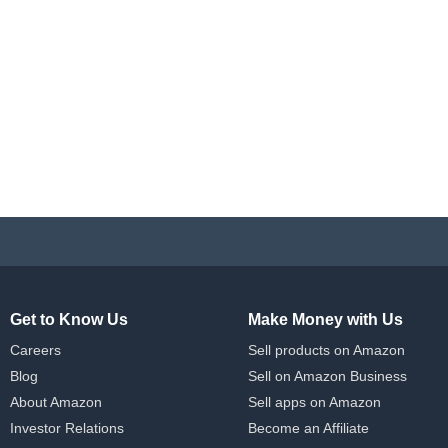
Get to Know Us
Make Money with Us
Careers
Sell products on Amazon
Blog
Sell on Amazon Business
About Amazon
Sell apps on Amazon
Investor Relations
Become an Affiliate