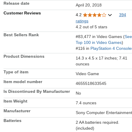
Release date
April 20, 2018
Customer Reviews
4.2
394
ratings
4.2 out of 5 stars
Best Sellers Rank
#83,477 in Video Games (
See
Top 100 in Video Games
)
#116 in
PlayStation 4 Console
Product Dimensions
14.3 x 4.5 x 17 inches; 7.41
ounces
Type of item
Video Game
Item model number
4655518633545
Is Discontinued By Manufacturer
No
Item Weight
7.4 ounces
Manufacturer
Sony Computer Entertainmen
Batteries
2 AA batteries required.
(included)