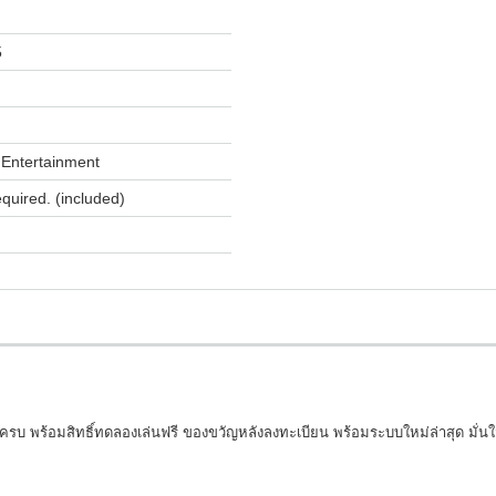
5
Entertainment
equired. (included)
้ครบ พร้อมสิทธิ์ทดลองเล่นฟรี ของขวัญหลังลงทะเบียน พร้อมระบบใหม่ล่าสุด มั่นใจด