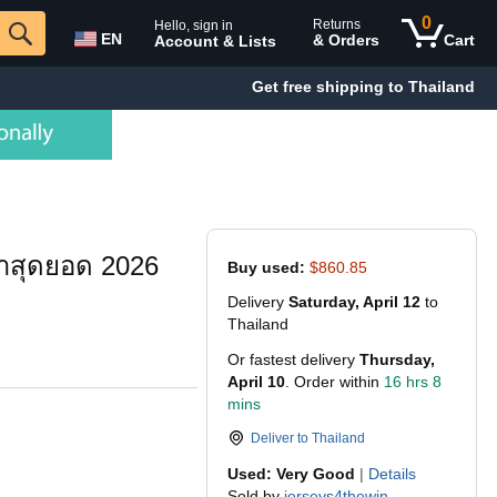
0
Returns
Hello, sign in
EN
& Orders
Cart
Account & Lists
Get free shipping to Thailand
ีฬาสุดยอด 2026
Buy used:
$860.85
Delivery
Saturday, April 12
to
Thailand
Or fastest delivery
Thursday,
April 10
. Order within
16 hrs 8
mins
Deliver to
Thailand
Used: Very Good
|
Details
Sold by
jerseys4thewin