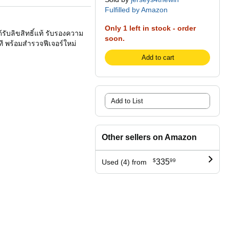
Fulfilled by Amazon
Only 1 left in stock - order
้รับลิขสิทธิ์แท้ รับรองความ
soon.
ที พร้อมสำรวจฟีเจอร์ใหม่
Add to cart
Add to List
Other sellers on Amazon
$
335
99
Used (4) from