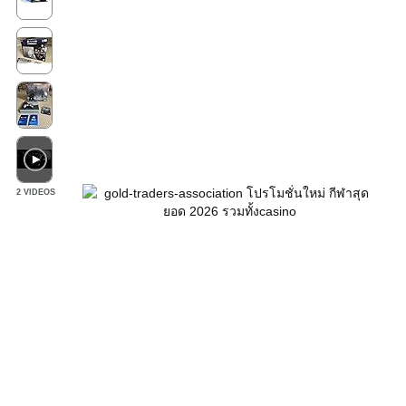
2 VIDEOS