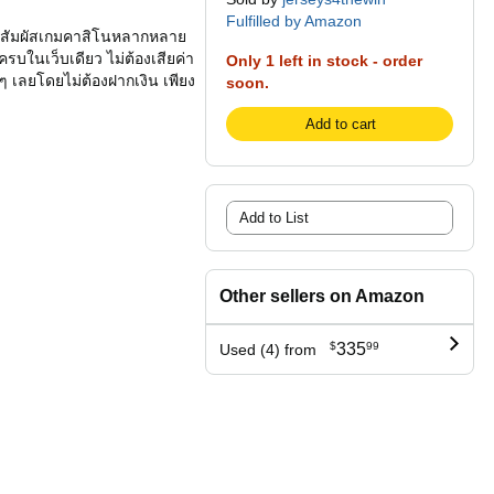
Fulfilled by Amazon
ได้สัมผัสเกมคาสิโนหลากหลาย
้ครบในเว็บเดียว ไม่ต้องเสียค่า
Only 1 left in stock - order
 เลยโดยไม่ต้องฝากเงิน เพียง
soon.
Add to cart
Add to List
Other sellers on Amazon
$
335
99
Used (4) from