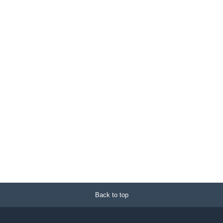
Back to top