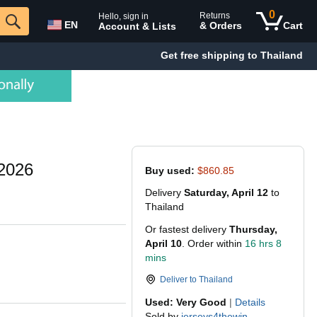
0
Returns
Hello, sign in
EN
& Orders
Cart
Account & Lists
Get free shipping to Thailand
2026
Buy used:
$860.85
Delivery
Saturday, April 12
to
Thailand
Or fastest delivery
Thursday,
April 10
. Order within
16 hrs 8
mins
Deliver to
Thailand
Used: Very Good
|
Details
Sold by
jerseys4thewin