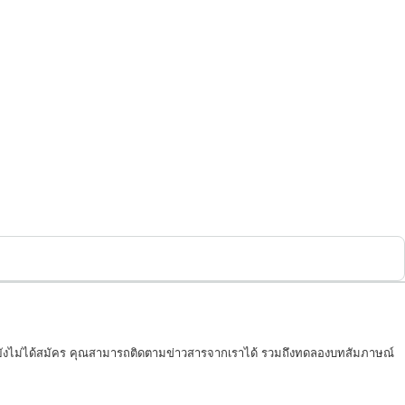
แม้ยังไม่ได้สมัคร คุณสามารถติดตามข่าวสารจากเราได้ รวมถึงทดลองบทสัมภาษณ์