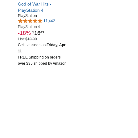
God of War Hits -
PlayStation 4
PlayStation
11,442
PlayStation 4
-18%
16
$
43
List:
$19.99
Get it as soon as
Friday, Apr
11
FREE Shipping on orders
over $35 shipped by Amazon