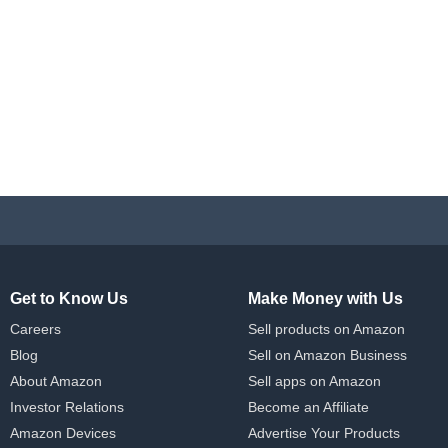
Get to Know Us
Make Money with Us
Careers
Sell products on Amazon
Blog
Sell on Amazon Business
About Amazon
Sell apps on Amazon
Investor Relations
Become an Affiliate
Amazon Devices
Advertise Your Products