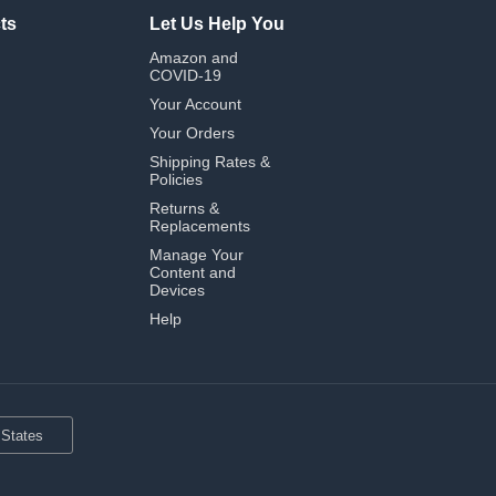
ts
Let Us Help You
Amazon and
COVID-19
Your Account
Your Orders
Shipping Rates &
Policies
Returns &
Replacements
Manage Your
Content and
Devices
Help
 States