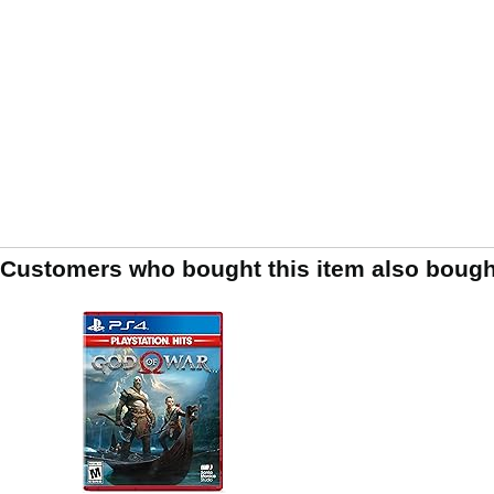
Customers who bought this item also bough