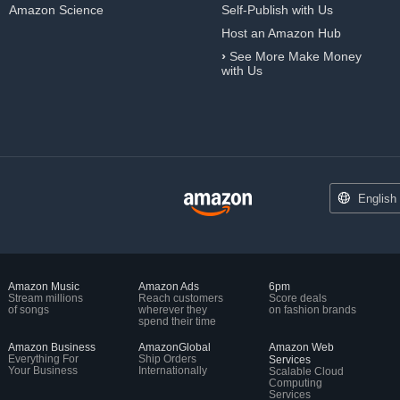
Amazon Science
Self-Publish with Us
Host an Amazon Hub
›
See More Make Money
with Us
English
Amazon Music
Amazon Ads
6pm
Stream millions
Reach customers
Score deals
of songs
wherever they
on fashion brands
spend their time
Amazon Business
AmazonGlobal
Amazon Web
Everything For
Ship Orders
Services
Your Business
Internationally
Scalable Cloud
Computing
Services