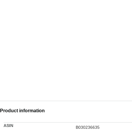
Product information
ASIN
B030236635