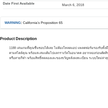
Date First Available
March 6, 2018
WARNING
:
California’s Proposition 65
Product Description
1188 เล่นเกมที่คุณชื่นชอบได้เลย ไม่ต้องโหลดแอป แพลตฟอร์มรองรับทั้งม
ตามสไตล์คุณ พร้อมสะสมแต้มไปแลกรางวัลในอนาคต อยากลองก่อนตัดสินใจไหม 
หรือสายกีฬา พร้อมสิทธิ์ทดลองและของขวัญหลังลงทะเบียน ระบบใหม่ล่าสุด มั