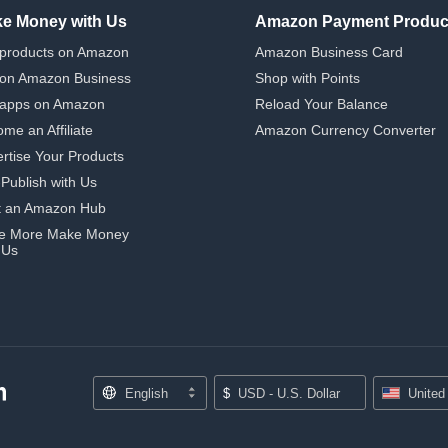
e Money with Us
Amazon Payment Produc
 products on Amazon
Amazon Business Card
 on Amazon Business
Shop with Points
 apps on Amazon
Reload Your Balance
me an Affiliate
Amazon Currency Converter
rtise Your Products
-Publish with Us
t an Amazon Hub
e More Make Money
 Us
English
$
USD - U.S. Dollar
United