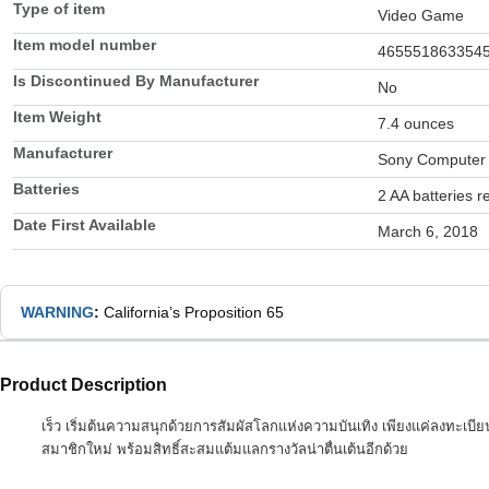
Type of item
Video Game
Item model number
465551863354
Is Discontinued By Manufacturer
No
Item Weight
7.4 ounces
Manufacturer
Sony Computer 
Batteries
2 AA batteries r
Date First Available
March 6, 2018
WARNING
:
California’s Proposition 65
Product Description
เร็ว เริ่มต้นความสนุกด้วยการสัมผัสโลกแห่งความบันเทิง เพียงแค่ลงทะเบี
สมาชิกใหม่ พร้อมสิทธิ์สะสมแต้มแลกรางวัลน่าตื่นเต้นอีกด้วย