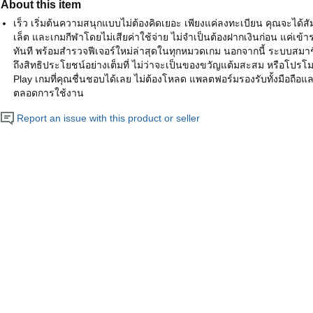
About this item
เร็ว เริ่มต้นความสนุกแบบไม่ต้องคิดเยอะ เพียงแค่ลงทะเบียน คุณจะได้สั
เล็ต และเกมกีฬาโดยไม่เสียค่าใช้จ่าย ไม่จำเป็นต้องฝากเงินก่อน แค่เข
ทันที พร้อมสำรวจฟีเจอร์ใหม่ล่าสุดในทุกหมวดเกม นอกจากนี้ ระบบสมาช
ถึงสิทธิประโยชน์อย่างเต็มที่ ไม่ว่าจะเป็นของขวัญแต้มสะสม หรือโปรโม
Play เกมที่คุณชื่นชอบได้เลย ไม่ต้องโหลด แพลตฟอร์มรองรับทั้งมือถือ
ตลอดการใช้งาน
Report an issue with this product or seller