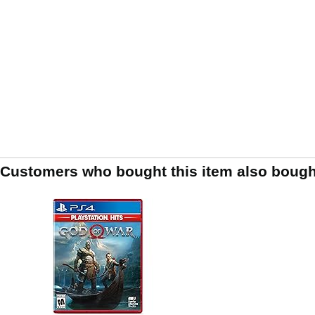
Customers who bought this item also bough