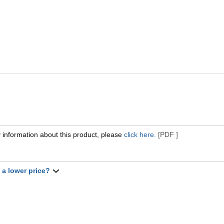
 information about this product, please
click here.
[PDF ]
t a lower price?