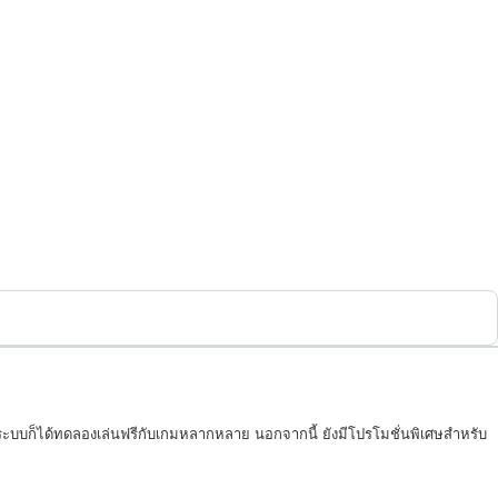
้าระบบก็ได้ทดลองเล่นฟรีกับเกมหลากหลาย นอกจากนี้ ยังมีโปรโมชั่นพิเศษสำหรับ