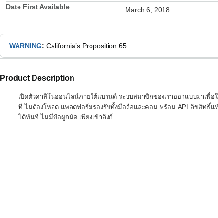
Date First Available
March 6, 2018
WARNING
:
California’s Proposition 65
Product Description
เปิดตัวคาสิโนออนไลน์ภายใต้แบรนด์ ระบบสมาชิกของเราออกแบบมาเพื่อให้ค
ที่ ไม่ต้องโหลด แพลตฟอร์มรองรับทั้งมือถือและคอม พร้อม API ลิขสิทธิ์แ
ได้ทันที ไม่มีข้อผูกมัด เพียงเข้าลิงก์