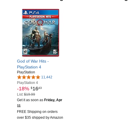
God of War Hits -
PlayStation 4
PlayStation
11,442
PlayStation 4
-18%
16
$
43
List:
$19.99
Get it as soon as
Friday, Apr
11
FREE Shipping on orders
over $35 shipped by Amazon