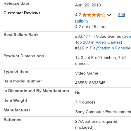
Release date
April 20, 2018
Customer Reviews
4.2
394
ratings
4.2 out of 5 stars
Best Sellers Rank
#83,477 in Video Games (
See
Top 100 in Video Games
)
#116 in
PlayStation 4 Console
Product Dimensions
14.3 x 4.5 x 17 inches; 7.41
ounces
Type of item
Video Game
Item model number
4655518633545
Is Discontinued By Manufacturer
No
Item Weight
7.4 ounces
Manufacturer
Sony Computer Entertainmen
Batteries
2 AA batteries required.
(included)