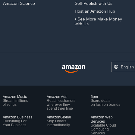
Amazon Science
Self-Publish with Us
Host an Amazon Hub
›
See More Make Money
with Us
English
Amazon Music
Amazon Ads
6pm
Stream millions
Reach customers
Score deals
of songs
wherever they
on fashion brands
spend their time
Amazon Business
AmazonGlobal
Amazon Web
Everything For
Ship Orders
Services
Your Business
Internationally
Scalable Cloud
Computing
Services