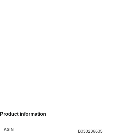
Product information
ASIN
B030236635