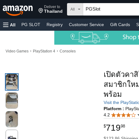
Deliver to
All
Thailand
PG SLOT
Registry
Customer Service
Gift Cards
S
All
›
›
Video Games
PlayStation 4
Consoles
เปิดตัวคา
สมาชิกใหม
พร้อม
Visit the PlayStat
Platform :
PlaySt
4.2
719
$
98
$123.86 Shipping