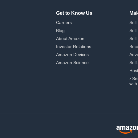
Get to Know Us
Mak
Careers
Sell
Blog
Sell
About Amazon
Sell
Investor Relations
Beco
Amazon Devices
Adve
Amazon Science
Self
Hos
›
Se
with