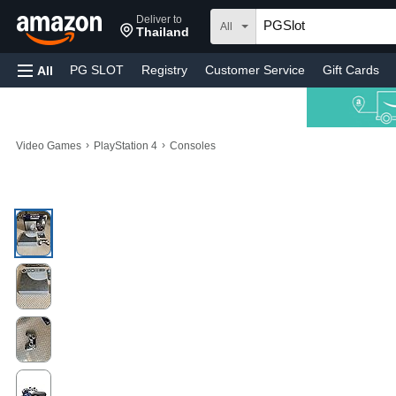
Deliver to
All
Thailand
PG SLOT
Registry
Customer Service
Gift Cards
All
›
›
Video Games
PlayStation 4
Consoles