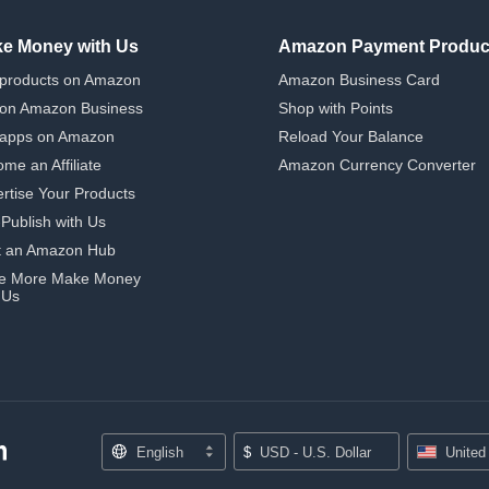
e Money with Us
Amazon Payment Produc
 products on Amazon
Amazon Business Card
 on Amazon Business
Shop with Points
 apps on Amazon
Reload Your Balance
me an Affiliate
Amazon Currency Converter
rtise Your Products
-Publish with Us
t an Amazon Hub
e More Make Money
 Us
English
$
USD - U.S. Dollar
United