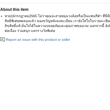
About this item
หวย16กรกฎาคม2565 ไม่ว่าคุณจะสายหมุนวงล้อหรือเป็นแฟนกีฬา ที่นี่มี
สิทธิพิเศษทดลองแล้ว ของขวัญหลังลงทะเบียน เรายังใส่ใจในรายละเอียด
ลิขสิทธิ์แท้ มั่นใจได้ในความปลอดภัยและคุณภาพของเกม นอกจากนี้ ยังม
ต่อเนื่อง ร่วมสนุก แลกรางวัลพิเศษ
Report an issue with this product or seller