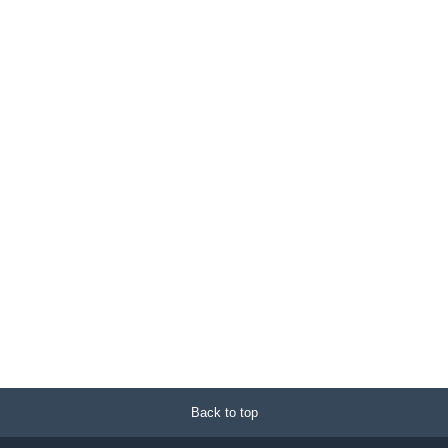
Back to top