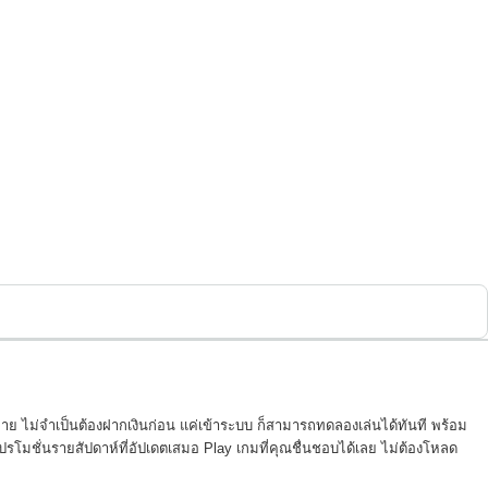
าย ไม่จำเป็นต้องฝากเงินก่อน แค่เข้าระบบ ก็สามารถทดลองเล่นได้ทันที พร้อม
รโมชั่นรายสัปดาห์ที่อัปเดตเสมอ Play เกมที่คุณชื่นชอบได้เลย ไม่ต้องโหลด