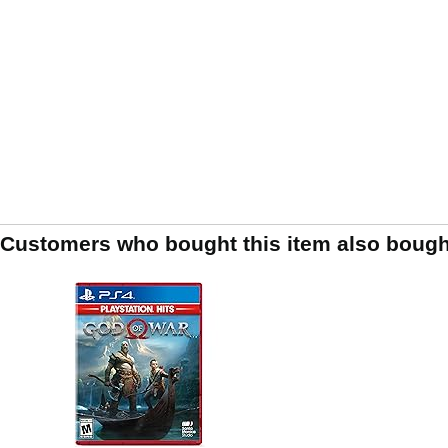
Customers who bought this item also bough