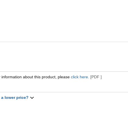
 information about this product, please
click here.
[PDF ]
t a lower price?