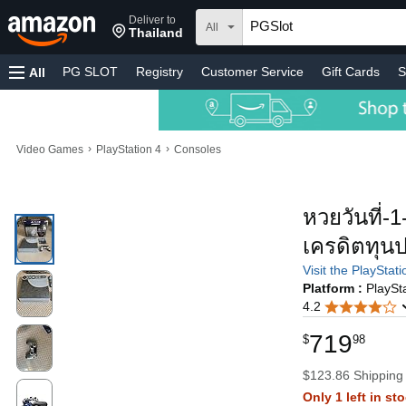
Deliver to
All
Thailand
PG SLOT
Registry
Customer Service
Gift Cards
S
All
›
›
Video Games
PlayStation 4
Consoles
หวยวันที่-
เครดิตทุนป
Visit the PlayStat
Platform :
PlaySt
4.2
719
$
98
$123.86 Shipping
Only 1 left in st