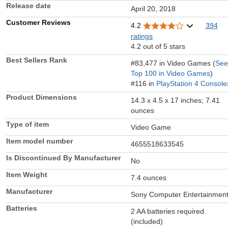
Release date
April 20, 2018
Customer Reviews
4.2
394
ratings
4.2 out of 5 stars
Best Sellers Rank
#83,477 in Video Games (
See
Top 100 in Video Games
)
#116 in
PlayStation 4 Console
Product Dimensions
14.3 x 4.5 x 17 inches; 7.41
ounces
Type of item
Video Game
Item model number
4655518633545
Is Discontinued By Manufacturer
No
Item Weight
7.4 ounces
Manufacturer
Sony Computer Entertainmen
Batteries
2 AA batteries required.
(included)