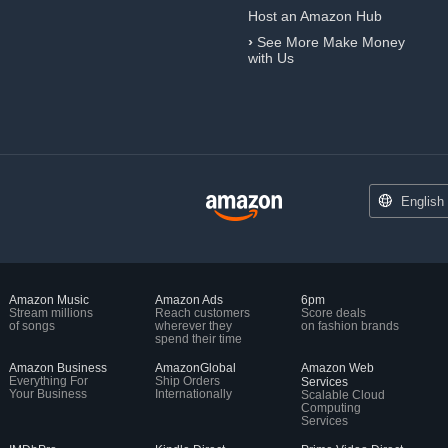
Host an Amazon Hub
›
See More Make Money
with Us
English
Amazon Music
Amazon Ads
6pm
Stream millions
Reach customers
Score deals
of songs
wherever they
on fashion brands
spend their time
Amazon Business
AmazonGlobal
Amazon Web
Everything For
Ship Orders
Services
Your Business
Internationally
Scalable Cloud
Computing
Services