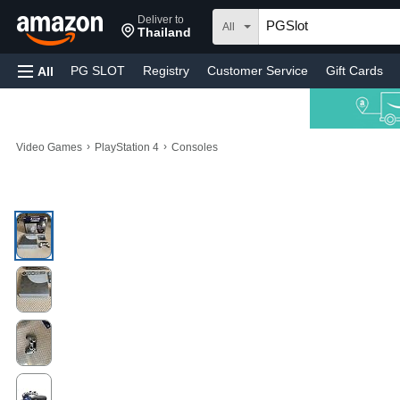
Deliver to
All
Thailand
PG SLOT
Registry
Customer Service
Gift Cards
All
›
›
Video Games
PlayStation 4
Consoles