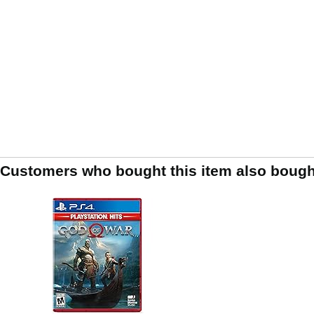
Customers who bought this item also bough