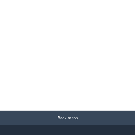
Back to top