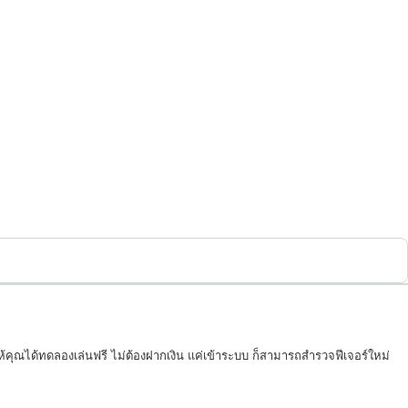
คุณได้ทดลองเล่นฟรี ไม่ต้องฝากเงิน แค่เข้าระบบ ก็สามารถสำรวจฟีเจอร์ใหม่