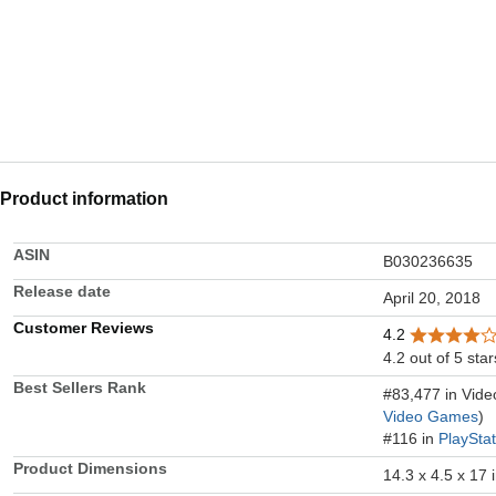
Product information
ASIN
B030236635
Release date
April 20, 2018
Customer Reviews
4.2
4.2 out of 5 star
Best Sellers Rank
#83,477 in Vid
Video Games
)
#116 in
PlaySta
Product Dimensions
14.3 x 4.5 x 17