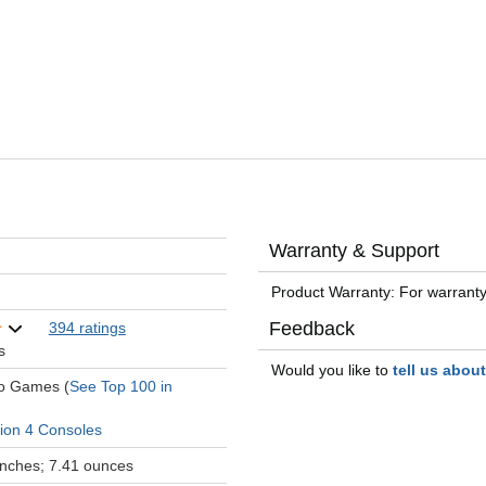
Warranty & Support
Product Warranty: For warranty
Feedback
394 ratings
s
Would you like to
tell us abou
eo Games (
See Top 100 in
tion 4 Consoles
 inches; 7.41 ounces