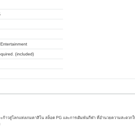
5
Entertainment
equired. (included)
ะก้าวสู่โลกแห่งเกมคาสิโน สล็อต PG และการเดิมพันกีฬา ที่อำนวยความสะดวกให้
ม