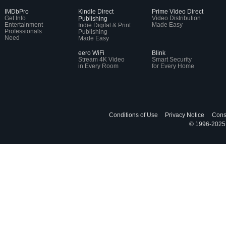
IMDbPro
Kindle Direct
Prime Video Direct
Get Info
Video Distribution
Publishing
Entertainment
Made Easy
Indie Digital & Print
Professionals
Publishing
Need
Made Easy
eero WiFi
Blink
Stream 4K Video
Smart Security
in Every Room
for Every Home
Conditions of Use
Privacy Notice
Cons
© 1996-2025, 