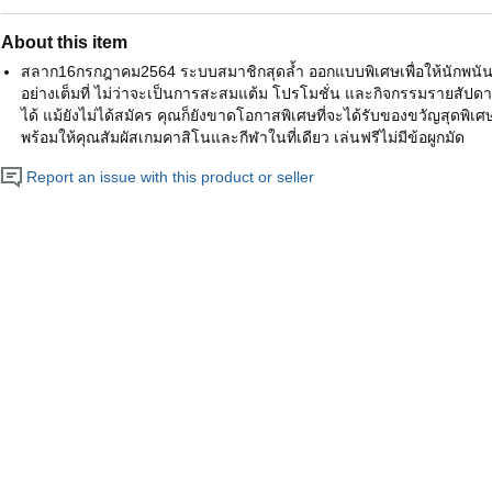
About this item
สลาก16กรกฎาคม2564 ระบบสมาชิกสุดล้ำ ออกแบบพิเศษเพื่อให้นักพนัน
อย่างเต็มที่ ไม่ว่าจะเป็นการสะสมแต้ม โปรโมชั่น และกิจกรรมรายสัปดาห์ ที
ได้ แม้ยังไม่ได้สมัคร คุณก็ยังขาดโอกาสพิเศษที่จะได้รับของขวัญสุดพิเศษ
พร้อมให้คุณสัมผัสเกมคาสิโนและกีฬาในที่เดียว เล่นฟรีไม่มีข้อผูกมัด
Report an issue with this product or seller