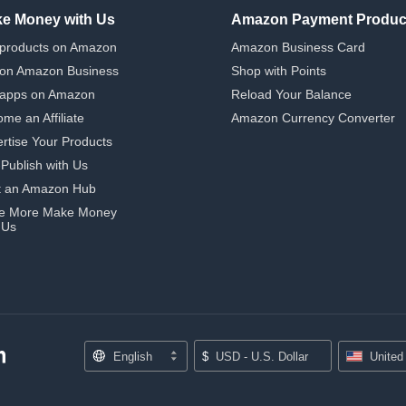
e Money with Us
Amazon Payment Produc
 products on Amazon
Amazon Business Card
 on Amazon Business
Shop with Points
 apps on Amazon
Reload Your Balance
me an Affiliate
Amazon Currency Converter
rtise Your Products
-Publish with Us
t an Amazon Hub
e More Make Money
 Us
English
$
USD - U.S. Dollar
United