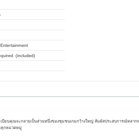
5
Entertainment
equired. (included)
บียนคุณจะกลายเป็นส่วนหนึ่งของชุมชนเกมกว้างใหญ่ สัมผัสประสบการณ์หลากหลาย
นทุกหมวดหมู่