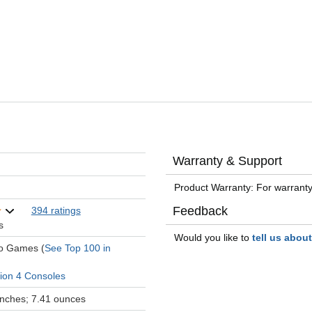
Warranty & Support
Product Warranty: For warranty
Feedback
394 ratings
s
Would you like to
tell us abou
eo Games (
See Top 100 in
tion 4 Consoles
 inches; 7.41 ounces