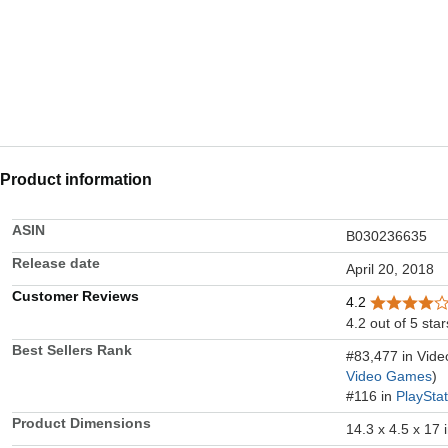
Product information
ASIN
B030236635
Release date
April 20, 2018
Customer Reviews
4.2
4.2 out of 5 star
Best Sellers Rank
#83,477 in Vid
Video Games
)
#116 in
PlaySta
Product Dimensions
14.3 x 4.5 x 17