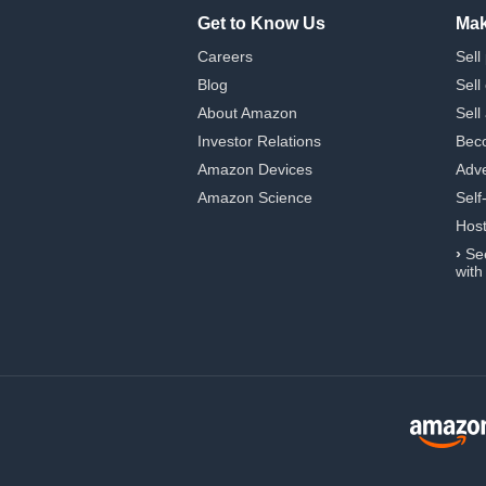
Get to Know Us
Mak
Careers
Sell
Blog
Sell
About Amazon
Sell
Investor Relations
Beco
Amazon Devices
Adve
Amazon Science
Self
Hos
›
Se
with