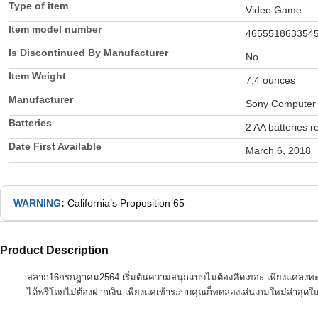
Type of item
Video Game
Item model number
465551863354
Is Discontinued By Manufacturer
No
Item Weight
7.4 ounces
Manufacturer
Sony Computer 
Batteries
2 AA batteries r
Date First Available
March 6, 2018
WARNING
:
California’s Proposition 65
Product Description
สลาก16กรกฎาคม2564 เริ่มต้นความสนุกแบบไม่ต้องคิดเยอะ เพียงแค่ลงทะเ
ได้ฟรีโดยไม่ต้องฝากเงิน เพียงแค่เข้าระบบคุณก็ทดลองเล่นเกมใหม่ล่าสุดใ