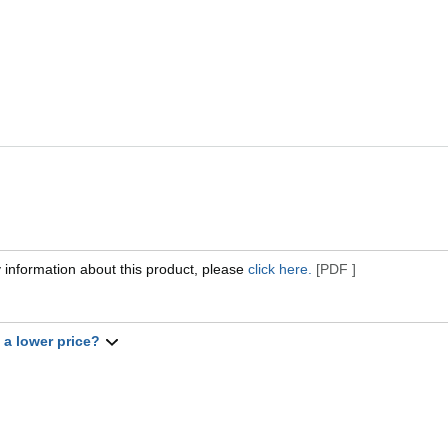
 information about this product, please
click here.
[PDF ]
t a lower price?