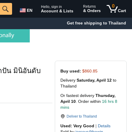
0
Returns
Hello, sign in
EN
& Orders
Cart
Account & Lists
Get free shipping to Thailand
น มินิอันดับ
Buy used:
$860.85
Delivery
Saturday, April 12
to
Thailand
Or fastest delivery
Thursday,
April 10
. Order within
16 hrs 8
mins
Deliver to
Thailand
Used: Very Good
|
Details
Sold by
jerseys4thewin