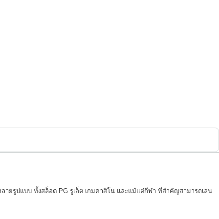
รูปแบบ ทั้งสล็อต PG รูเล็ต เกมคาสิโน และแม้แต่กีฬา ที่สำคัญสามารถเล่น