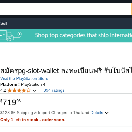
Sell
สมัครpg-slot-wallet ลงทะเบียนฟรี รับโบนั
Visit the PlayStation Store
Platform :
PlayStation 4
4.2
394 ratings
719
$
98
$123.86 Shipping & Import Charges to Thailand
Details
Only 1 left in stock - order soon.