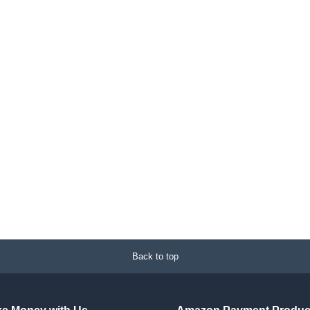
Back to top