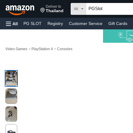
Deliver to
All
Thailand
PG SLOT
Registry
Customer Service
Gift Cards
All
›
›
Video Games
PlayStation 4
Consoles