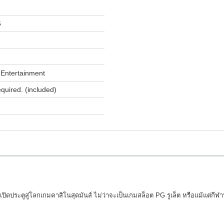
5
Entertainment
equired. (included)
ะเปิดประตูสู่โลกเกมคาสิโนสุดมันส์ ไม่ว่าจะเป็นเกมสล็อต PG รูเล็ต หรือแม้แต่