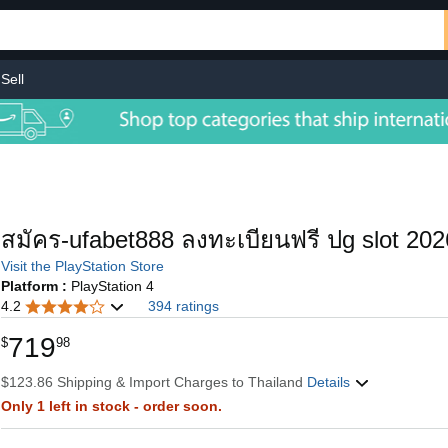
Sell
สมัคร-ufabet888 ลงทะเบียนฟรี ปg slot 202
Visit the PlayStation Store
Platform :
PlayStation 4
4.2
394 ratings
719
$
98
$123.86 Shipping & Import Charges to Thailand
Details
Only 1 left in stock - order soon.