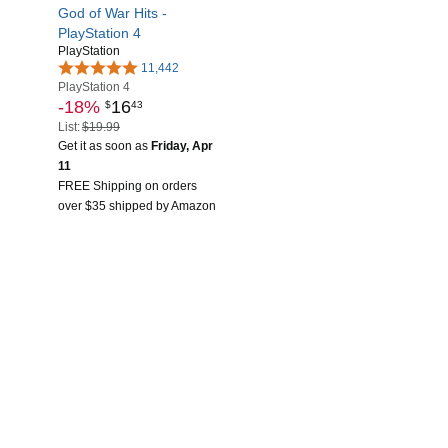
God of War Hits -
PlayStation 4
PlayStation
11,442
PlayStation 4
-18%
16
$
43
List:
$19.99
Get it as soon as
Friday, Apr
11
FREE Shipping on orders
over $35 shipped by Amazon