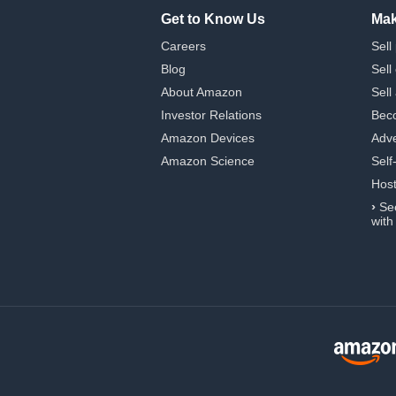
Get to Know Us
Mak
Careers
Sell
Blog
Sell
About Amazon
Sell
Investor Relations
Beco
Amazon Devices
Adve
Amazon Science
Self
Hos
›
Se
with