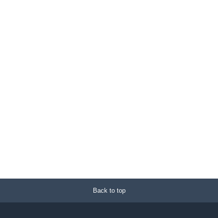
Back to top