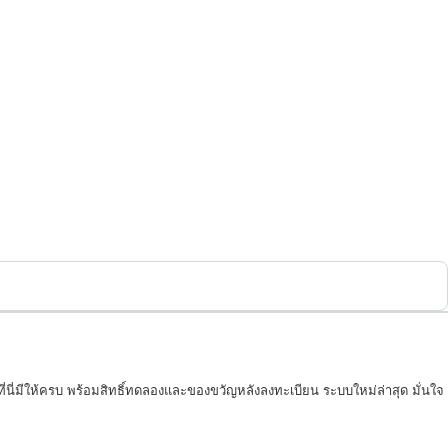
่นี่มีให้ครบ พร้อมสิทธิ์ทดลองและของขวัญหลังลงทะเบียน ระบบใหม่ล่าสุด มั่นใจ