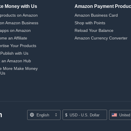
e Money with Us
Amazon Payment Produc
 products on Amazon
Amazon Business Card
 on Amazon Business
Shop with Points
 apps on Amazon
Reload Your Balance
me an Affiliate
Amazon Currency Converter
rtise Your Products
-Publish with Us
t an Amazon Hub
e More Make Money
 Us
English
$
USD - U.S. Dollar
United