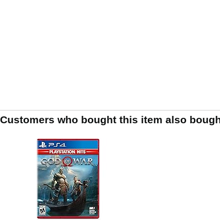
Customers who bought this item also bough