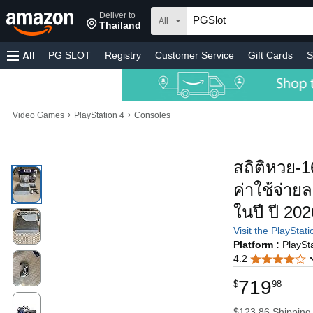
Deliver to
All
Thailand
PG SLOT
Registry
Customer Service
Gift Cards
S
All
›
›
Video Games
PlayStation 4
Consoles
สถิติหวย-1
ค่าใช้จ่ายล
ในปี ปี 202
Visit the PlayStat
Platform :
PlaySt
4.2
719
$
98
$123.86 Shipping