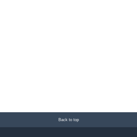
Back to top