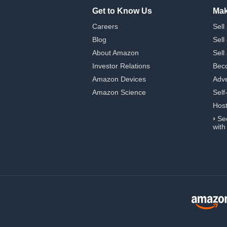
Get to Know Us
Mak
Careers
Sell
Blog
Sell
About Amazon
Sell
Investor Relations
Beco
Amazon Devices
Adve
Amazon Science
Self
Hos
›
Se
with