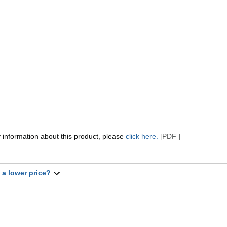
 information about this product, please
click here.
[PDF ]
t a lower price?