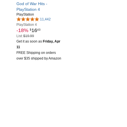
God of War Hits -
PlayStation 4
PlayStation
11,442
PlayStation 4
-18%
16
$
43
List:
$19.99
Get it as soon as
Friday, Apr
11
FREE Shipping on orders
over $35 shipped by Amazon