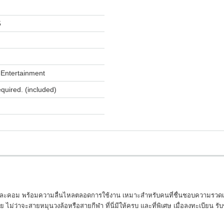
5
Entertainment
equired. (included)
ละคอม พร้อมความลื่นไหลตลอดการใช้งาน เหมาะสำหรับคนที่ชื่นชอบความรวดเร็ว ส
ไม่ว่าจะสายหมุนวงล้อหรือสายกีฬา ที่นี่มีให้ครบ และที่พิเศษ เมื่อลงทะเบียน ร