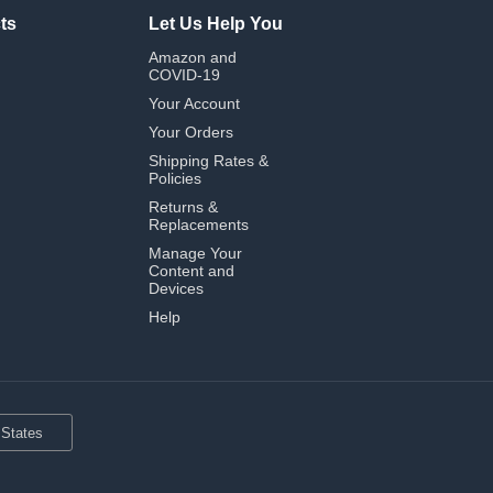
ts
Let Us Help You
Amazon and
COVID-19
Your Account
Your Orders
Shipping Rates &
Policies
Returns &
Replacements
Manage Your
Content and
Devices
Help
 States