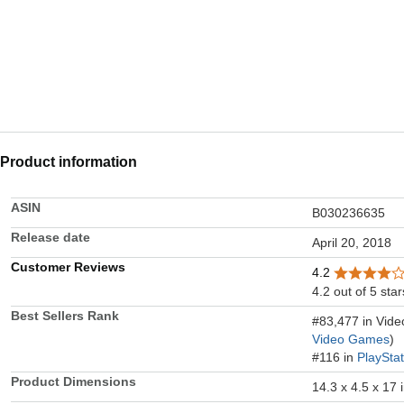
Product information
ASIN
B030236635
Release date
April 20, 2018
Customer Reviews
4.2
4.2 out of 5 star
Best Sellers Rank
#83,477 in Vid
Video Games
)
#116 in
PlaySta
Product Dimensions
14.3 x 4.5 x 17