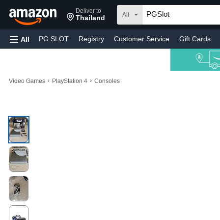
Deliver to
All
Thailand
PG SLOT
Registry
Customer Service
Gift Cards
All
›
›
Video Games
PlayStation 4
Consoles