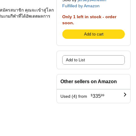
Fulfilled by Amazon
สมัครสมาชิก คุณจะเข้าสู่โลก
็นเกมกีฬาที่ได้อัพเดตผลการ
Only 1 left in stock - order
soon.
Add to cart
Add to List
Other sellers on Amazon
$
335
99
Used (4) from