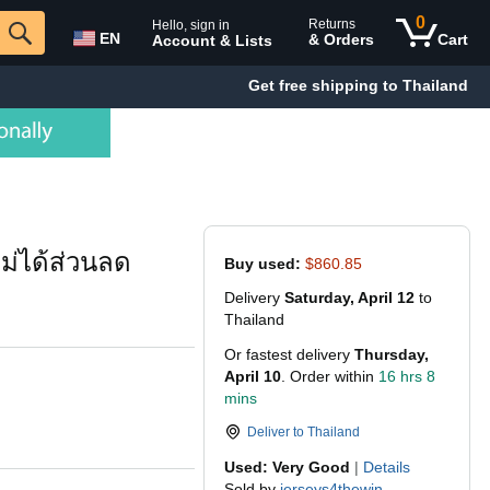
0
Returns
Hello, sign in
EN
& Orders
Cart
Account & Lists
Get free shipping to Thailand
ม่ได้ส่วนลด
Buy used:
$860.85
Delivery
Saturday, April 12
to
Thailand
Or fastest delivery
Thursday,
April 10
. Order within
16 hrs 8
mins
Deliver to
Thailand
Used: Very Good
|
Details
Sold by
jerseys4thewin