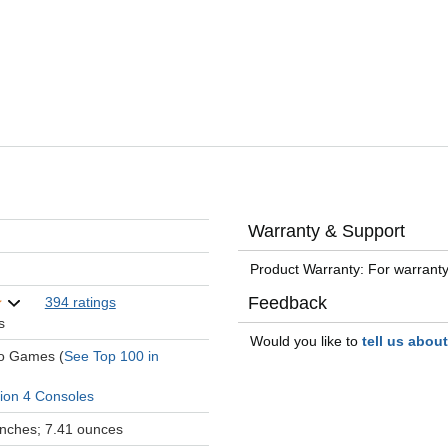
Warranty & Support
Product Warranty: For warranty
Feedback
394 ratings
s
Would you like to
tell us abou
eo Games (
See Top 100 in
tion 4 Consoles
 inches; 7.41 ounces