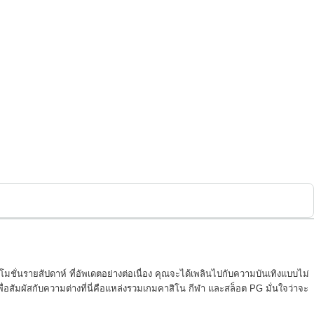
ั่นรายสัปดาห์ ที่อัพเดตอย่างต่อเนื่อง คุณจะได้เพลินไปกับความบันเทิงแบบไม่
เพื่อสัมผัสกับความต่างที่นี่คือแหล่งรวมเกมคาสิโน กีฬา และสล็อต PG มั่นใจว่าจะ