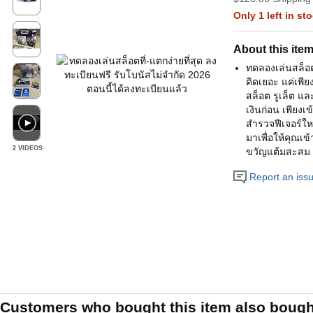
Only 1 left in st
About this ite
ทดลองเล่นสล็อตท
คิดเยอะ แค่เพี
สล็อต รูเล็ต แล
เงินก่อน เพียง
สำรวจฟีเจอร์ใ
มาเพื่อให้คุณเข
2 VIDEOS
ขวัญแต้มสะสม ห
Report an issue
Customers who bought this item also bough