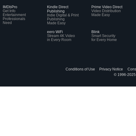
IMDbPro
Kindle Direct
Prime Video Direct
Get Info
Video Distribution
Publishing
Entertainment
Made Easy
Indie Digital & Print
Professionals
Publishing
Need
Made Easy
eero WiFi
Blink
Stream 4K Video
Smart Security
in Every Room
for Every Home
Conditions of Use
Privacy Notice
Cons
© 1996-2025, 