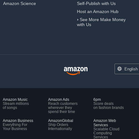
Amazon Science
Self-Publish with Us
Host an Amazon Hub
›
See More Make Money
with Us
English
Amazon Music
Amazon Ads
6pm
Stream millions
Reach customers
Score deals
of songs
wherever they
on fashion brands
spend their time
Amazon Business
AmazonGlobal
Amazon Web
Everything For
Ship Orders
Services
Your Business
Internationally
Scalable Cloud
Computing
Services