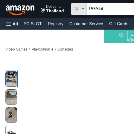
Deliver to
All
Thailand
PG SLOT
Registry
Customer Service
Gift Cards
All
›
›
Video Games
PlayStation 4
Consoles