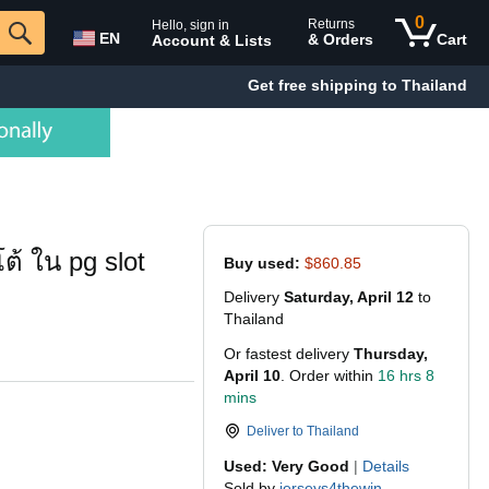
0
Returns
Hello, sign in
EN
& Orders
Cart
Account & Lists
Get free shipping to Thailand
 ใน pg slot
Buy used:
$860.85
Delivery
Saturday, April 12
to
Thailand
Or fastest delivery
Thursday,
April 10
. Order within
16 hrs 8
mins
Deliver to
Thailand
Used: Very Good
|
Details
Sold by
jerseys4thewin