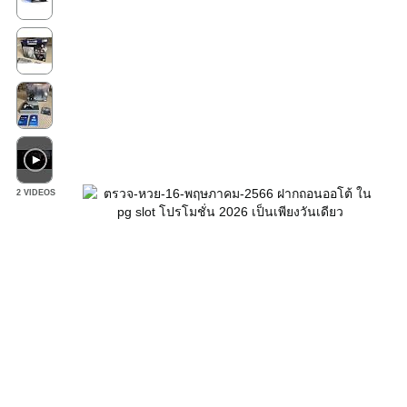
2 VIDEOS