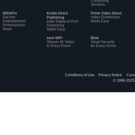
Computing
Services
IMDbPro
Kindle Direct
Prime Video Direct
Get Info
Video Distribution
Publishing
Entertainment
Made Easy
Indie Digital & Print
Professionals
Publishing
Need
Made Easy
eero WiFi
Blink
Stream 4K Video
Smart Security
in Every Room
for Every Home
Conditions of Use
Privacy Notice
Cons
© 1996-2025, 