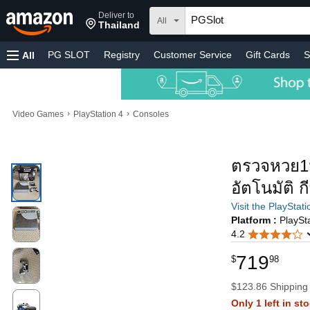
Deliver to
All
Thailand
PG SLOT
Registry
Customer Service
Gift Cards
S
All
›
›
Video Games
PlayStation 4
Consoles
ตรวจหวย1ม
อัตโนมัติ 
Visit the PlayStat
Platform :
PlaySt
4.2
719
$
98
$123.86 Shipping
Only 1 left in st