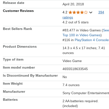
Release date
April 20, 2018
Customer Reviews
4.2
394
ratings
4.2 out of 5 stars
Best Sellers Rank
#83,477 in Video Games (
See
Top 100 in Video Games
)
#116 in
PlayStation 4 Console
Product Dimensions
14.3 x 4.5 x 17 inches; 7.41
ounces
Type of item
Video Game
Item model number
4655518633545
Is Discontinued By Manufacturer
No
Item Weight
7.4 ounces
Manufacturer
Sony Computer Entertainmen
Batteries
2 AA batteries required.
(included)