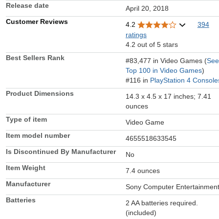
Release date
April 20, 2018
Customer Reviews
4.2
394
ratings
4.2 out of 5 stars
Best Sellers Rank
#83,477 in Video Games (
See
Top 100 in Video Games
)
#116 in
PlayStation 4 Console
Product Dimensions
14.3 x 4.5 x 17 inches; 7.41
ounces
Type of item
Video Game
Item model number
4655518633545
Is Discontinued By Manufacturer
No
Item Weight
7.4 ounces
Manufacturer
Sony Computer Entertainmen
Batteries
2 AA batteries required.
(included)