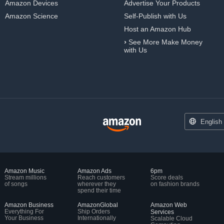
Amazon Devices
Advertise Your Products
Amazon Science
Self-Publish with Us
Host an Amazon Hub
›
See More Make Money
with Us
English
Amazon Music
Amazon Ads
6pm
Stream millions
Reach customers
Score deals
of songs
wherever they
on fashion brands
spend their time
Amazon Business
AmazonGlobal
Amazon Web
Everything For
Ship Orders
Services
Your Business
Internationally
Scalable Cloud