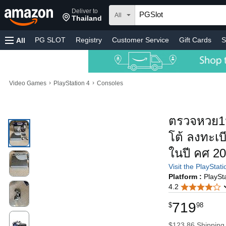
Deliver to
All
Thailand
PG SLOT
Registry
Customer Service
Gift Cards
S
All
›
›
Video Games
PlayStation 4
Consoles
ตรวจหวย1
โต้ ลงทะเบ
ในปี คศ 2
Visit the PlayStat
Platform :
PlaySt
4.2
719
$
98
$123.86 Shipping