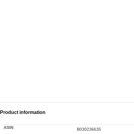
Product information
ASIN
B030236635