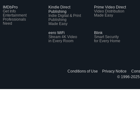
IMDbPro
Kindle Direct
Prime Video Direct
Get Info
Video Distribution
Publishing
Entertainment
Made Easy
Indie Digital & Print
Professionals
Publishing
Need
Made Easy
eero WiFi
Blink
Stream 4K Video
Smart Security
in Every Room
for Every Home
Conditions of Use
Privacy Notice
Cons
© 1996-2025, 