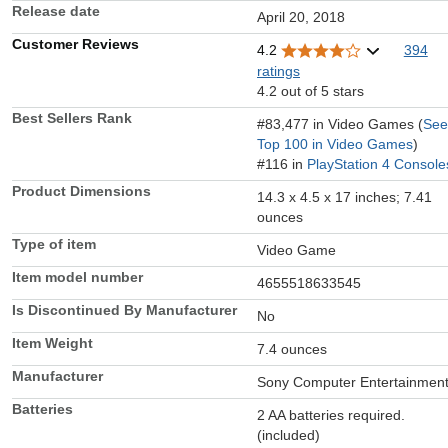
Release date
April 20, 2018
Customer Reviews
4.2
394
ratings
4.2 out of 5 stars
Best Sellers Rank
#83,477 in Video Games (
See
Top 100 in Video Games
)
#116 in
PlayStation 4 Console
Product Dimensions
14.3 x 4.5 x 17 inches; 7.41
ounces
Type of item
Video Game
Item model number
4655518633545
Is Discontinued By Manufacturer
No
Item Weight
7.4 ounces
Manufacturer
Sony Computer Entertainmen
Batteries
2 AA batteries required.
(included)