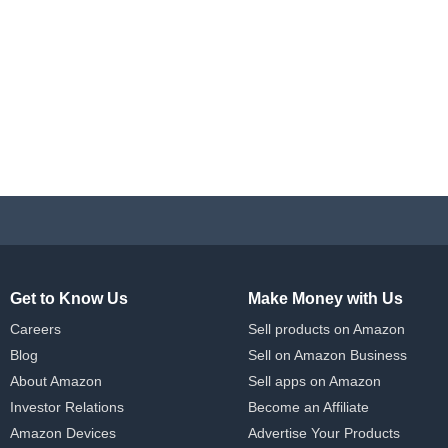
Get to Know Us
Make Money with Us
Careers
Sell products on Amazon
Blog
Sell on Amazon Business
About Amazon
Sell apps on Amazon
Investor Relations
Become an Affiliate
Amazon Devices
Advertise Your Products