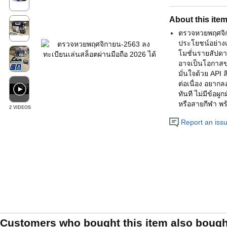
About this ite
ตรวจหวยพฤศจิก
ประโยชน์อย่างเ
โมชั่นรายสัปดาห
อาจเป็นโอกาสขอ
มั่นใจด้วย API 
ต่อเนื่อง อยาก
ทันที ไม่มีข้อผู
หรือสายกีฬา พ
2 VIDEOS
Report an issue
Customers who bought this item also bough