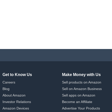
Get to Know Us
Make Money with Us
Careers
Sell products on Amazon
Blog
Sell on Amazon Business
About Amazon
Sell apps on Amazon
Investor Relations
Become an Affiliate
Amazon Devices
Advertise Your Products