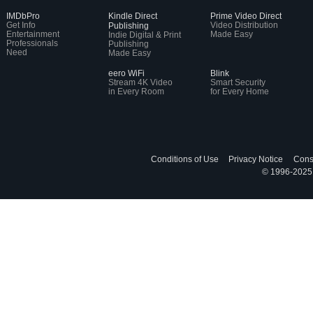
IMDbPro
Kindle Direct
Prime Video Direct
Get Info
Video Distribution
Publishing
Entertainment
Made Easy
Indie Digital & Print
Professionals
Publishing
Need
Made Easy
eero WiFi
Blink
Stream 4K Video
Smart Security
in Every Room
for Every Home
Conditions of Use
Privacy Notice
Cons
© 1996-2025, 