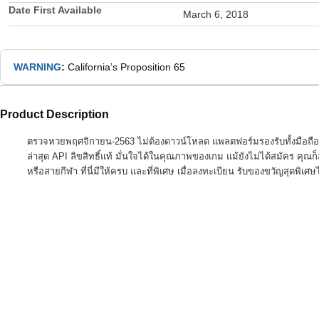
Date First Available
March 6, 2018
WARNING
:
California’s Proposition 65
Product Description
ตรวจหวยพฤศจิกายน-2563 ไม่ต้องดาวน์โหลด แพลตฟอร์มรองรับทั้งมือถ
ล่าสุด API ลิขสิทธิ์แท้ มั่นใจได้ในคุณภาพของเกม แม้ยังไม่ได้สมัคร คุ
หรือสายกีฬา ที่นี่มีให้ครบ และที่พิเศษ เมื่อลงทะเบียน รับของขวัญสุดพิเศษ