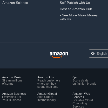
Amazon Science
Self-Publish with Us
Host an Amazon Hub
›
See More Make Money
with Us
English
Amazon Music
Amazon Ads
6pm
Stream millions
Reach customers
Score deals
of songs
wherever they
on fashion brands
spend their time
Amazon Business
AmazonGlobal
Amazon Web
Everything For
Ship Orders
Services
Your Business
Internationally
Scalable Cloud
Computing
Services