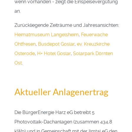
wenn vorhanden - zeigt die Einspeisevergütung
an.
Zurückliegende Zeiträume und Jahresansichten:
Heimatmuseum Langelsheim
,
Feuerwache
Ohtfresen
,
Busdepot Goslar
,
ev. Kreuzkirche
Osterode
,
H+ Hotel Goslar
,
Solarpark Dörnten
Ost
.
Aktueller Anlagenertrag
Die BürgerEnergie Harz eG betreibt 5
Photovoltaik-Dachanlagen (zusammen 434,8
kWp) und in Gemeinschaft mit der Ilmtal eG den