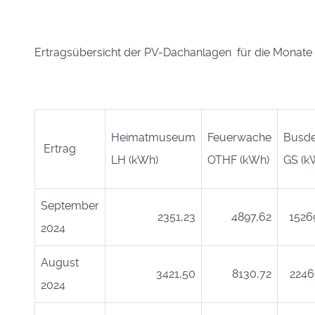
Ertragsübersicht der PV-Dachanlagen für die Monate 
Heimatmuseum
Feuerwache
Busd
Ertrag
LH (kWh)
OTHF (kWh)
GS (k
September
2351,23
4897,62
1526
2024
August
3421,50
8130,72
2246
2024