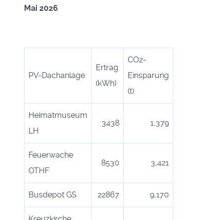
Mai 2026
.
CO2-
Ertrag
PV-Dachanlage
Einsparung
(kWh)
(t)
Heimatmuseum
3438
1,379
LH
Feuerwache
8530
3,421
OTHF
Busdepot GS
22867
9,170
Kreuzkirche