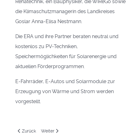
Rehatechnik, ein Bauphysiker, die WiReGo sowie
die Klimaschutzmanagerin des Landkreises
Goslar Anna-Elisa Nestmann.
Die ERA und ihre Partner beraten neutral und
kostenlos zu PV-Techniken,
Speichermöglichkeiten für Solarenergie und
aktuellen Förderprogrammen.
E-Fahrräder, E-Autos und Solarmodule zur
Erzeugung von Wärme und Strom werden
vorgestellt.
Vorheriger Beitrag: E-Mobile - Tag der offenen Tür am 11. M
Nächster Beitrag: Einladung Generalversammlu
Zurück
Weiter